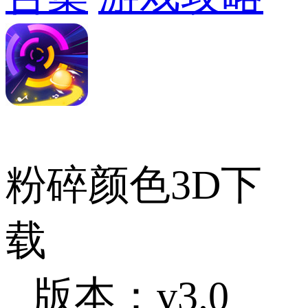
粉碎颜色3D下
载
版本：v3.0