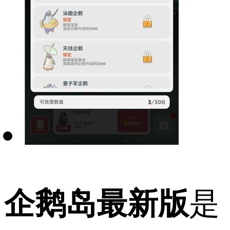
企鹅岛最新版
是