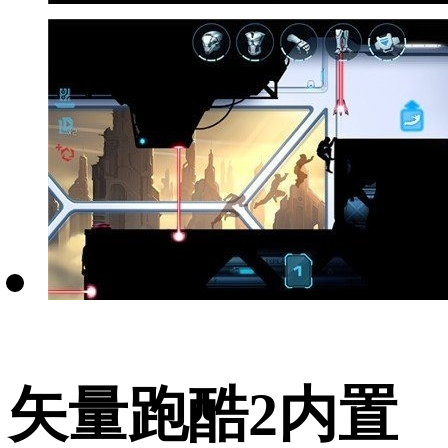
矢量跑酷2内置