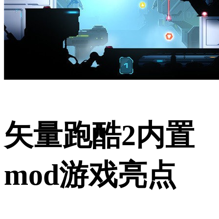
矢量跑酷2内置
mod游戏亮点