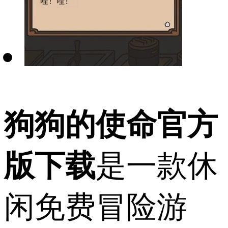
狗狗的使命官方
版下载
是一款休
闲免费冒险游