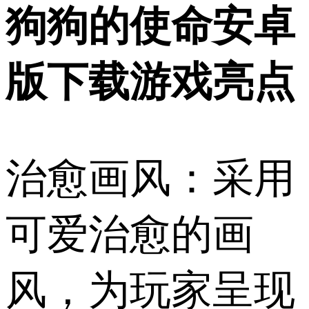
狗狗的使命安卓
版下载游戏亮点
治愈画风：采用
可爱治愈的画
风，为玩家呈现