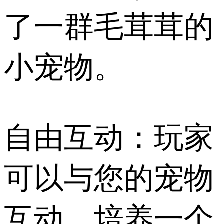
了一群毛茸茸的
小宠物。
自由互动：玩家
可以与您的宠物
互动，培养一个