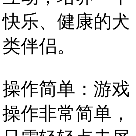
快乐、健康的犬
类伴侣。
操作简单：游戏
操作非常简单，