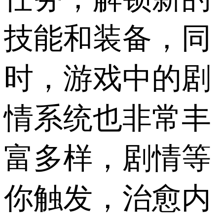
技能和装备，同
时，游戏中的剧
情系统也非常丰
富多样，剧情等
你触发，治愈内