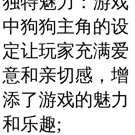
独特魅力：游戏
中狗狗主角的设
定让玩家充满爱
意和亲切感，增
添了游戏的魅力
和乐趣;