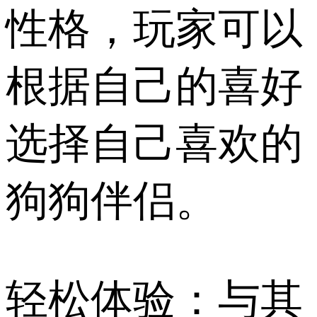
性格，玩家可以
根据自己的喜好
选择自己喜欢的
狗狗伴侣。
轻松体验：与其