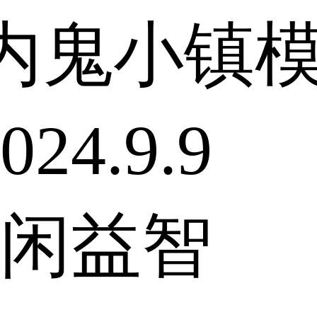
内鬼小镇
24.9.9
闲益智