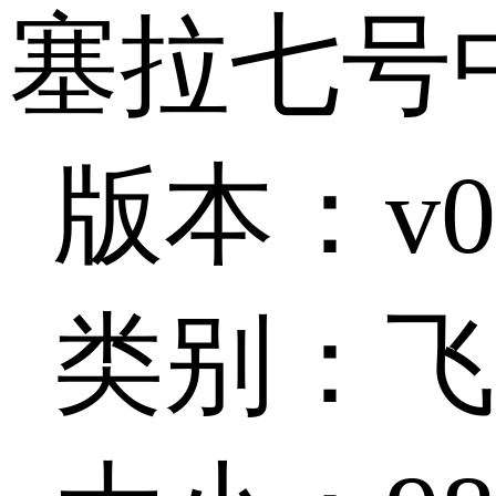
塞拉七号
版本：v0.
类别：飞