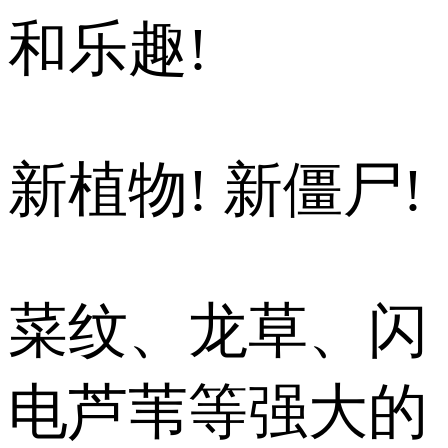
和乐趣!
新植物! 新僵尸!
菜纹、龙草、闪
电芦苇等强大的