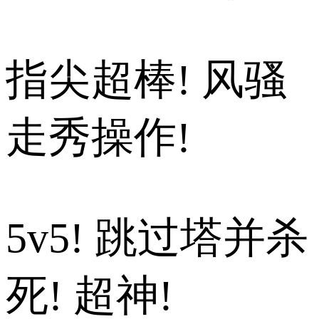
指尖超棒! 风骚
走秀操作!
5v5! 跳过塔并杀
死! 超神!