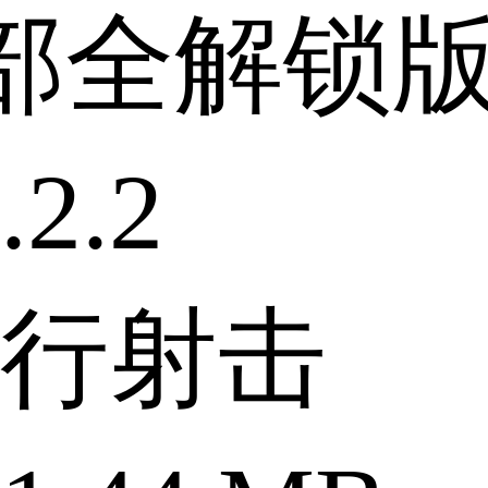
部全解锁
2.2
行射击