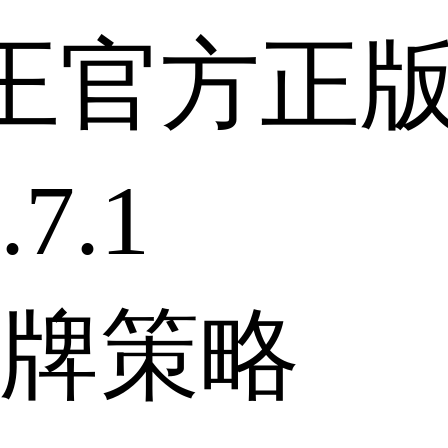
王官方正
7.1
牌策略