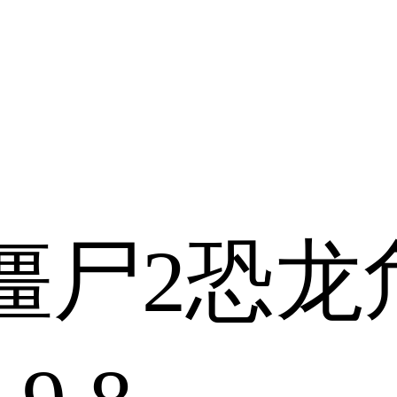
僵尸2恐龙