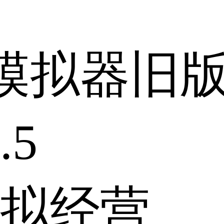
模拟器旧
.5
拟经营