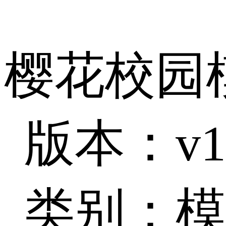
樱花校园
版本：v1
类别：模