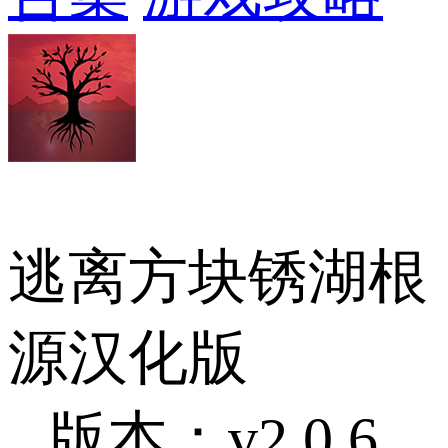
逃离方块锈湖根
源汉化版
版本：v2.0.6